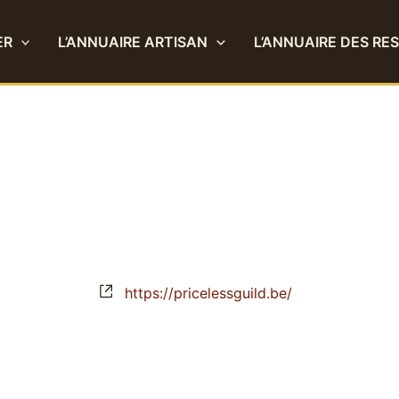
ER
L’ANNUAIRE ARTISAN
L’ANNUAIRE DES RE
Site
https://pricelessguild.be/
web