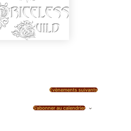
Évènements
suivants
S’abonner au calendrier