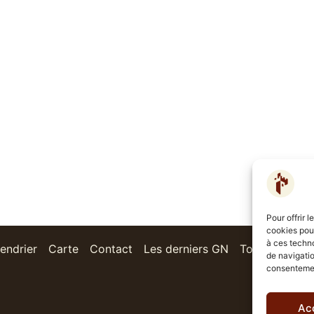
Pour offrir 
cookies pour
à ces techn
endrier
Carte
Contact
Les derniers GN
Toutes les Ac
de navigatio
consentement
Ac