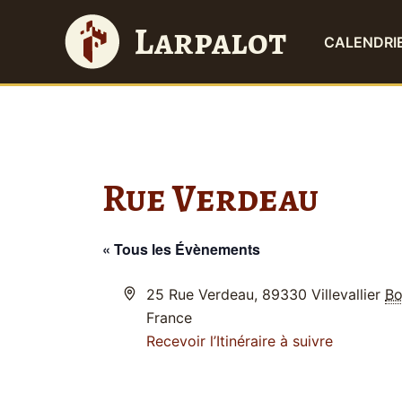
A
Larpalot
l
CALENDRI
l
e
r
a
u
c
Rue Verdeau
o
n
t
« Tous les Évènements
e
n
Adresse
25 Rue Verdeau, 89330 Villevallier
Bo
u
France
Recevoir l’Itinéraire à suivre