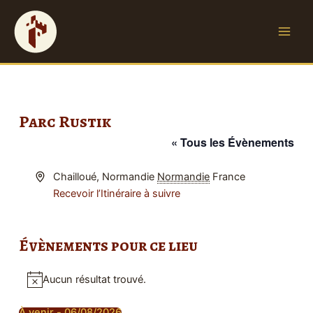
A
Main
l
Men
l
e
r
a
u
Parc Rustik
c
« Tous les Évènements
o
n
t
Adresse
Chailloué, Normandie
Normandie
France
e
Recevoir l’Itinéraire à suivre
n
u
Évènements pour ce lieu
Aucun résultat trouvé.
Notice
À venir
 - 
06/08/2026