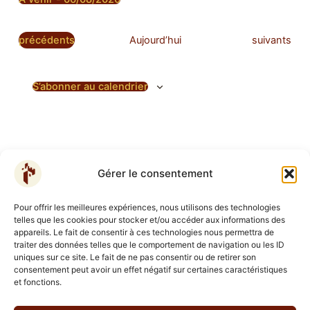
Sélectionnez
une
date.
Évènements
É
précédents
Aujourd’hui
suivants
v
è
S’abonner au calendrier
n
e
m
e
n
t
Gérer le consentement
s
Politique de Confidentialité
Pour offrir les meilleures expériences, nous utilisons des technologies
Calendrier
telles que les cookies pour stocker et/ou accéder aux informations des
appareils. Le fait de consentir à ces technologies nous permettra de
Carte
traiter des données telles que le comportement de navigation ou les ID
Contact
uniques sur ce site. Le fait de ne pas consentir ou de retirer son
Les derniers GN
consentement peut avoir un effet négatif sur certaines caractéristiques
et fonctions.
Toutes les Actus
Vos Actus