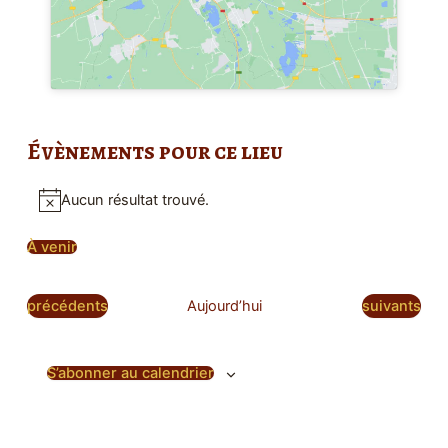
Évènements pour ce lieu
Aucun résultat trouvé.
Notice
À venir
Sélectionnez
une
date.
Évènements
Évènement
précédents
Aujourd’hui
suivants
S’abonner au calendrier