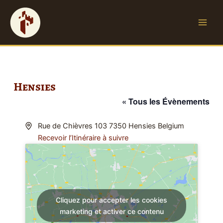
A
Main
l
Men
l
e
r
a
u
Hensies
c
« Tous les Évènements
o
n
t
Adresse
Rue de Chièvres 103 7350 Hensies
Belgium
e
Recevoir l’Itinéraire à suivre
n
u
Cliquez pour accepter les cookies
marketing et activer ce contenu