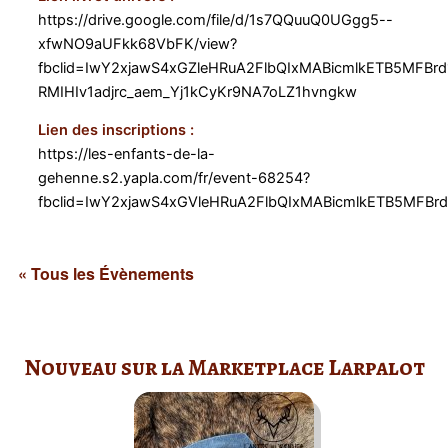
https://drive.google.com/file/d/1s7QQuuQ0UGgg5--
xfwNO9aUFkk68VbFK/view?
fbclid=IwY2xjawS4xGZleHRuA2FlbQIxMABicmlkETB5MF
RMIHIv1adjrc_aem_Yj1kCyKr9NA7oLZ1hvngkw
Lien des inscriptions :
https://les-enfants-de-la-
gehenne.s2.yapla.com/fr/event-68254?
fbclid=IwY2xjawS4xGVleHRuA2FlbQIxMABicmlkETB5MF
« Tous les Évènements
Nouveau sur la Marketplace Larpalot