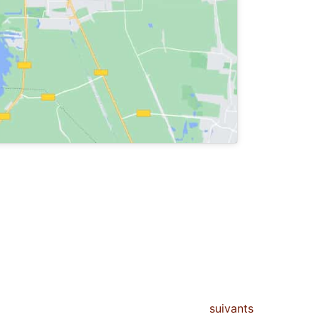
É
suivants