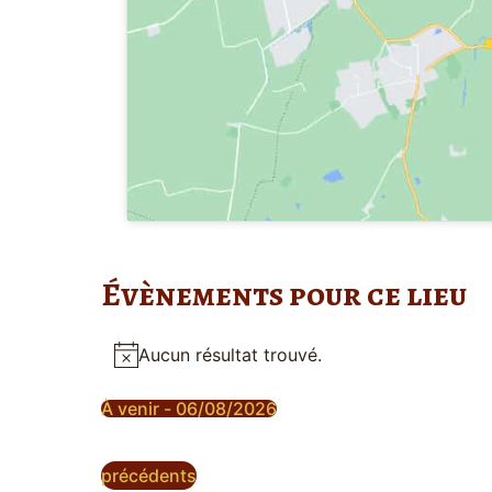
Évènements pour ce lieu
Aucun résultat trouvé.
Notice
À venir
 - 
06/08/2026
Sélectionnez
une
date.
Évènements
précédents