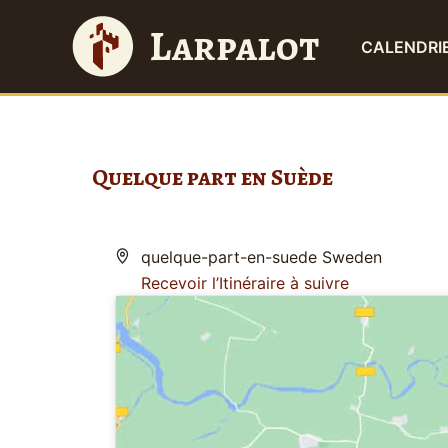
A
Larpalot
l
CALENDRI
l
e
r
a
u
Quelque part en Suède
c
o
n
Adresse
quelque-part-en-suede
Sweden
t
Recevoir l’Itinéraire à suivre
e
n
u