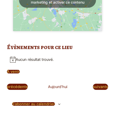
marketing et activer ce contenu
Évènements pour ce lieu
Aucun résultat trouvé.
Notice
À venir
Sélectionnez
une
date.
Évènements
Évènement
précédents
Aujourd’hui
suivants
S’abonner au calendrier